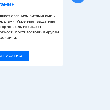
тамин
Хроническ
щает организм витаминами и
Это трехкомпо
ралами. Укрепляет защитные
направленная 
 организма, повышает
синдрома «хро
обность противостоять вирусам
фекциям.
аписаться
Записать