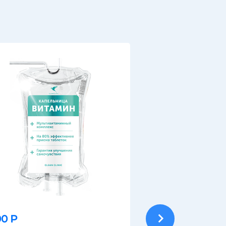
0 Р
7000 Р