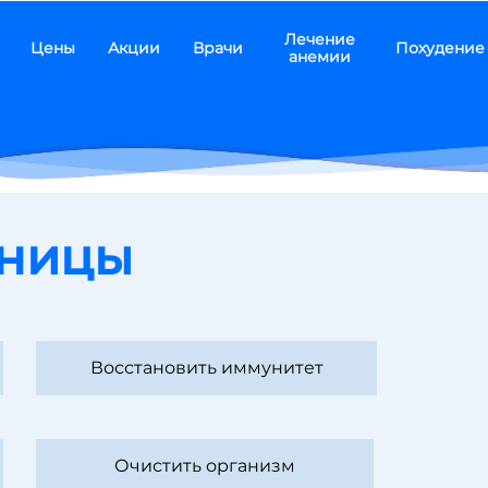
Лечение
Цены
Акции
Врачи
Похудение
анемии
ьницы
Восстановить иммунитет
Очистить организм