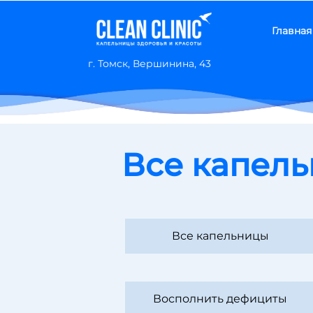
Главная
г. Томск, Вершинина, 43
Все капел
Все капельницы
Восполнить дефициты