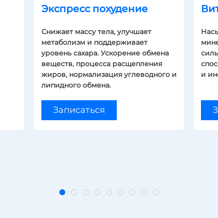
Экспресс похудение
Ви
Снижает массу тела, улучшает
Насы
метаболизм и поддерживает
мине
уровень сахара. Ускорение обмена
силы
веществ, процесса расщепления
спос
жиров, нормализация углеводного и
и ин
липидного обмена.
Записаться
З