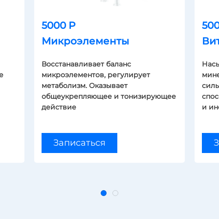
5000 Р
500
Микроэлементы
Ви
Восстанавливает баланс
Насы
е
микроэлементов, регулирует
мине
метаболизм. Оказывает
силы
общеукрепляющее и тонизирующее
спос
действие
и ин
Записаться
З