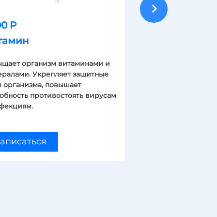
0 Р
4500 Р
тамин
Железо
щает организм витаминами и
Быстро и эффе
ралами. Укрепляет защитные
нехватку мине
 организма, повышает
Повышаются з
обность противостоять вирусам
организма, тон
фекциям.
стрессоустойч
Записать
аписаться